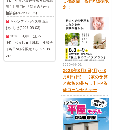
(日) イオン藤井寺店★他社見
し相談会｜各日5組様限
積もり費用の「答え合わせ」
定！
相談会(2026-08-08)
キャンディハウス狭山店
お知らせ(2026-08-03)
2026年8月8日(土),9日
(日) 和泉店★土地探し相談会
｜各日5組様限定！(2026-08-
02)
2026-08-02
2026年8月3日(月)～8
月9日(日) 【家の予算
と家族の暮らし】FP監
修ローンセミナー