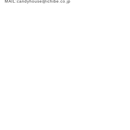
MAIL:candyhouse@ichibe.co.jp