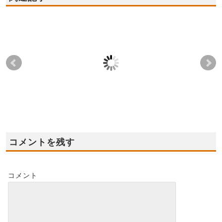
岩出市山 匿名様
和泉市 Ｍ様邸
河内
2022-06-17
2025-07-25
2016-07-31
2019-10-07
コメントを残す
コメント