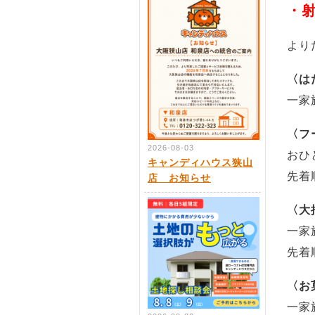
・
より
〈は
一家
〈フ
2026-08-03
おひ
キャンディハウス狭山
先着
店 お知らせ
〈大
一家
先着
〈お
一家