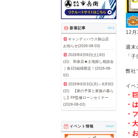
新着記事
INFO
12月
キャンディハウス狭山店
お知らせ(2026-08-03)
週末
2026年8月8日(土),9日
「子
(日) 和泉店★土地探し相談会
｜各日5組様限定！(2026-08-
弊社
02)
2026年8月3日(月)～8月9日
イベ
(日) 【家の予算と家族の暮ら
・
し】FP監修ローンセミナー
・
(2026-08-02)
・フ
・大
イベント情報
EVENT
・