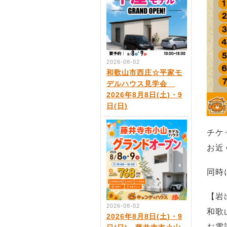
2026-08-02
和歌山市西庄☆平家モ
デルハウス見学会
2026年8月8日(土)・9
日(日)
チケ
お近
同時
【岩
2026-08-02
和歌
2026年8月8日(土)・9
お電