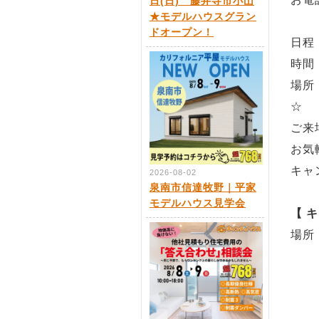
日(日) 藤井寺市小山
★モデルハウスグラン
ドオープン！
日程：
時間
場所
☆
ご来
お気
キャ
2026-08-02
泉南市信達牧野｜平家
モデルハウス見学会
【 
場所