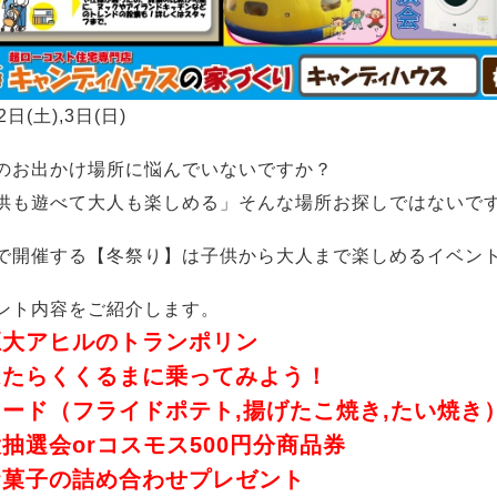
2日(土),3日(日)
のお出かけ場所に悩んでいないですか？
供も遊べて大人も楽しめる」そんな場所お探しではないで
で開催する【冬祭り】は子供から大人まで楽しめるイベン
ント内容をご紹介します。
巨大アヒルのトランポリン
はたらくくるまに乗ってみよう！
ード（フライドポテト,揚げたこ焼き,たい焼き
抽選会orコスモス500円分商品券
お菓子の詰め合わせプレゼント