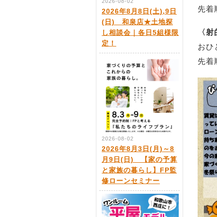
2026-08-02
先着
2026年8月8日(土),9日
(日) 和泉店★土地探
〈射
し相談会｜各日5組様限
定！
おひ
先着
2026-08-02
2026年8月3日(月)～8
月9日(日) 【家の予算
と家族の暮らし】FP監
修ローンセミナー