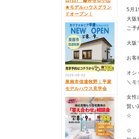
日(日) 藤井寺市小山
★モデルハウスグラン
5月
ドオープン！
大阪
ご予
大阪
お客
オシ
2026-08-02
泉南市信達牧野｜平家
＼モ
モデルハウス見学会
女性
賢い家
☆
☆