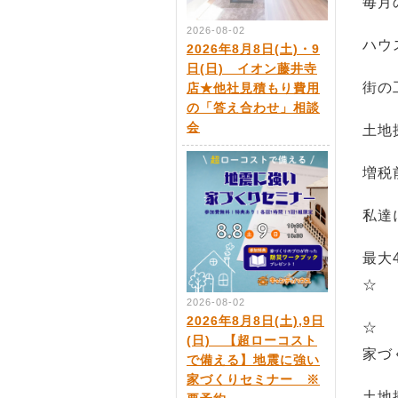
毎月
2026-08-02
ハウ
2026年8月8日(土)・9
日(日) イオン藤井寺
街の
店★他社見積もり費用
の「答え合わせ」相談
会
土地
増税
私達
最大
☆
2026-08-02
2026年8月8日(土),9日
☆
(日) 【超ローコスト
家づ
で備える】地震に強い
家づくりセミナー ※
土地