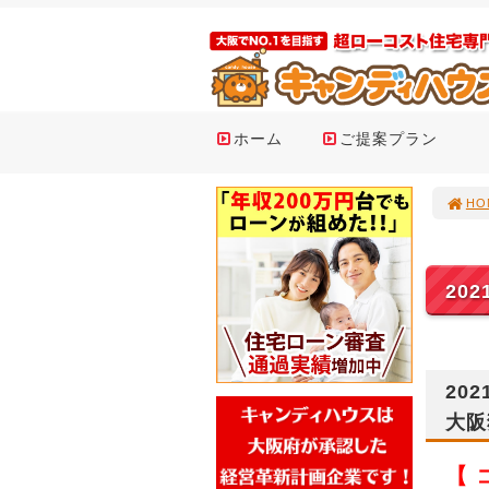
ホーム
ご提案プラン
HO
20
202
大阪
【