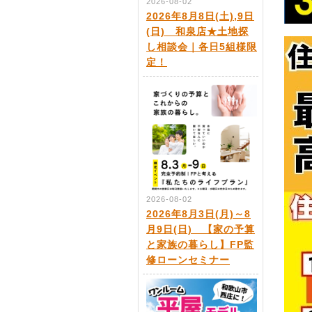
2026-08-02
2026年8月8日(土),9日
(日) 和泉店★土地探
し相談会｜各日5組様限
定！
2026-08-02
2026年8月3日(月)～8
月9日(日) 【家の予算
と家族の暮らし】FP監
修ローンセミナー