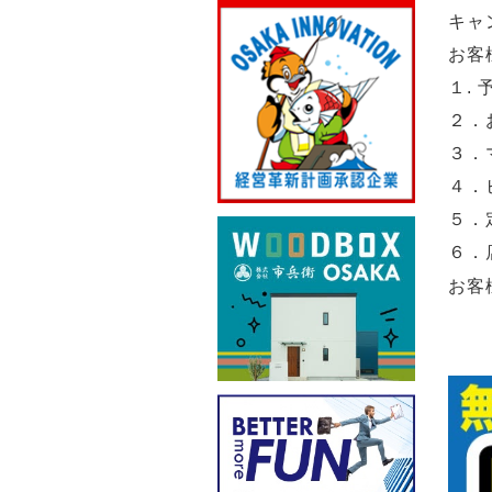
キャ
お客
１.
２．
３．
４．
５．
６．
お客