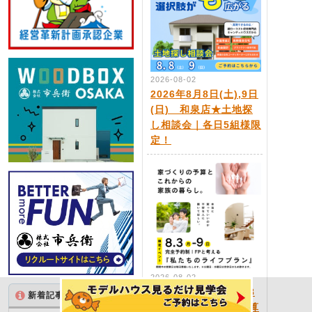
2026-08-02
2026年8月8日(土),9日
(日) 和泉店★土地探
し相談会｜各日5組様限
定！
2026-08-02
2026年8月3日(月)～8
新着記事
INFO
月9日(日) 【家の予算