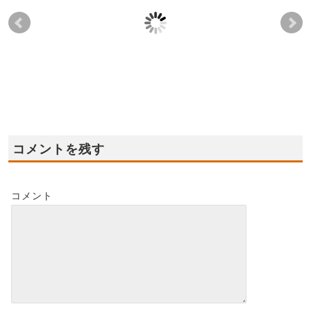
2023年7月29日(土),30
2023年3月18日(土),19
202
日(日) ★屋上付きモデ
日(日) 泉南市新モデル
日(
ルハウス オープン！
ハウス☆★オープン
田
★☆
ン
2023-07-23
2023-07-23
2023-03-12
コメントを残す
コメント