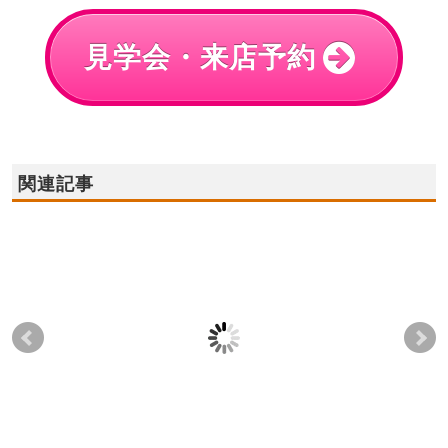
見学会・来店予約
関連記事
12月2日(土),3日(日)岩
2022年1月22日(土),23
20
出店☆冬祭り開催
日(日)✦大阪狭山店✦住
(日
宅ローン無料相談会
ウ
2023-11-27
2022-01-16