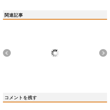
関連記事
2024年2月10日(土),11
2023年3月18日(土),19
20
日(日),12日(祝)✦奈良県
日(日) 泉佐野市☆新モ
日)
葛城市 モデルハウス
デルハウス オープ
ウ
✦オープン！！
ン！！☆
ン
2024-02-04
2023-03-12
コメントを残す