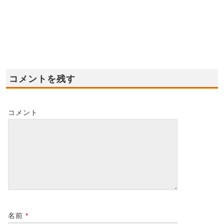
☆★貝塚市新モデルハ
ハウス グランドオー
宅
ウス オープン★☆
プン！
催
2022-04-24
2022-06-05
コメントを残す
コメント
名前
*