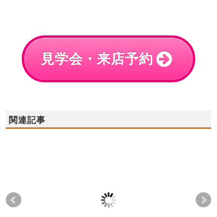
見学会・来店予約
関連記事
2022年4月29日(金)～5
2022年6月11日(土),12
20
月8日(日)GW期間中
日(日) ★泉南市モデル
11