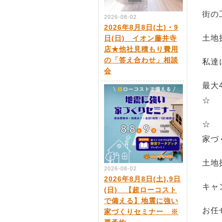
街の
2026-08-02
2026年8月8日(土)・9
土地
日(日) イオン藤井寺
店★他社見積もり費用
の「答え合わせ」相談
私達
会
最大
☆
☆
家づ
土地
2026-08-02
2026年8月8日(土),9日
キャ
(日) 【超ローコスト
で備える】地震に強い
お任
家づくりセミナー ※