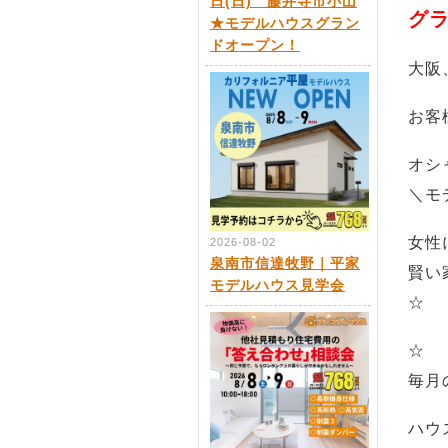
日(日) 藤井寺市小山
グ
★モデルハウスグラン
ドオープン！
大阪
お客
オシ
＼モ
女性
2026-08-02
泉南市信達牧野｜平家
賢い家
モデルハウス見学会
☆
☆
毎月
ハウ