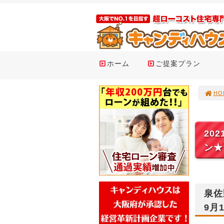
ホーム
ご提案プラン
HO
20
ン★
泉佐
9月1