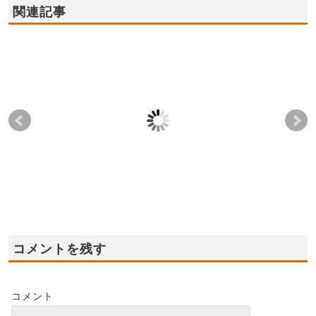
関連記事
2023年10月7日(土),8日
2023年2月11日(祝),12
20
(日),9日(祝) ★堺市西
日(日) ☆★堺市中区新
13
区 3階建て新モデルハ
モデルハウス オープ
モデ
ウス オープン！
ン★☆
2023-10-01
2023-02-05
コメントを残す
コメント