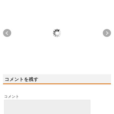
2024年1月5日(金)～1月
2023年9月23日(祝),24
20
8日(祝) ★岩出市モデ
日(日)✦全店舗共通☆住
(日
ルハウス★オープ
宅ローン無料相談会開
デル
ン！！
催✦
ー
2023-12-24
2023-09-18
コメントを残す
コメント