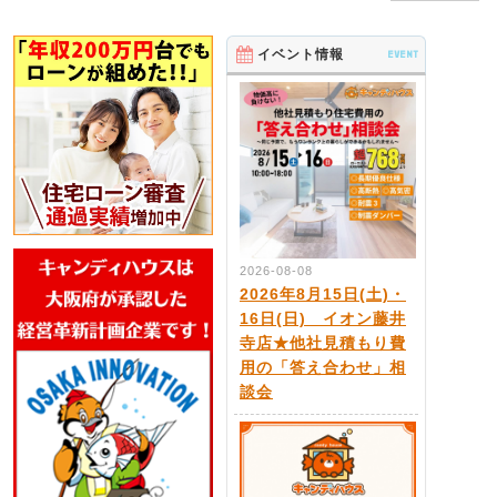
イベント情報
EVENT
2026-08-08
2026年8月15日(土)・
16日(日) イオン藤井
寺店★他社見積もり費
用の「答え合わせ」相
談会