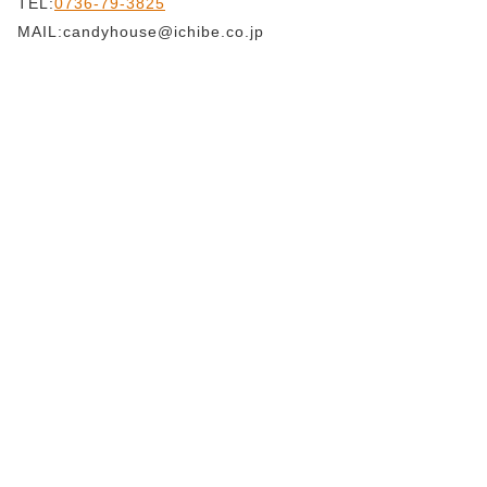
TEL:
0736-79-3825
MAIL:candyhouse@ichibe.co.jp