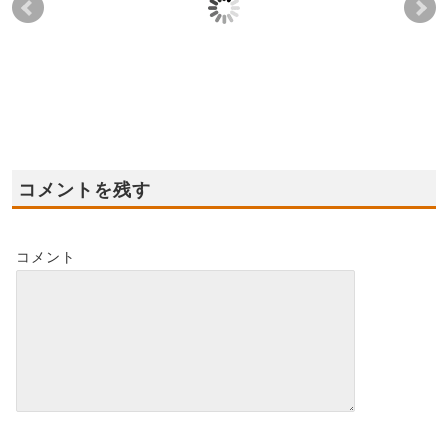
2021年11月6日(土),7日
2022年11月26日(土),27
20
(日) 泉大津市我孫子
日(日) 泉南市モデルハ
11
モデルハウス グランド
ウス☆★オープン★☆
住
オープン！
会
2022-11-23
2022-11-23
2021-10-31
コメントを残す
コメント