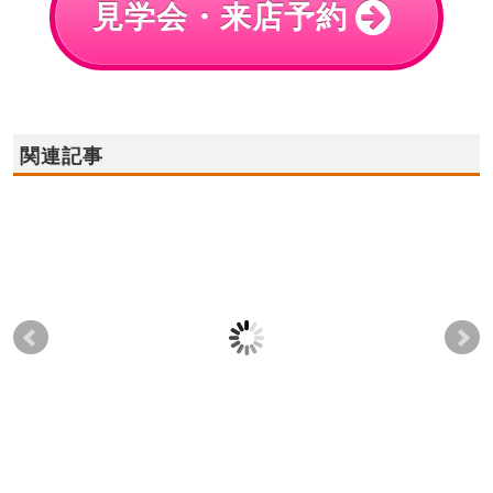
見学会・来店予約
関連記事
2022年9月3日(土),4日
2021年12月18日(土),19
202
(日) ★岸和田市モデル
日(日) ☆貝塚店☆住宅
日(
ハウス オープン！
ローン無料相談会！
住
2022-08-28
2021-12-12