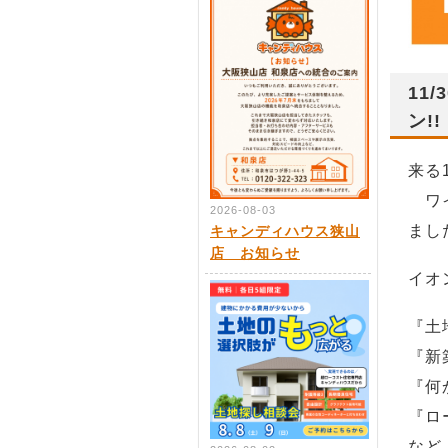
11
ン!!
来る
ワイ
2026-08-03
まし
キャンディハウス狭山
店 お知らせ
イオ
『土
『新
『何
『ロ
など