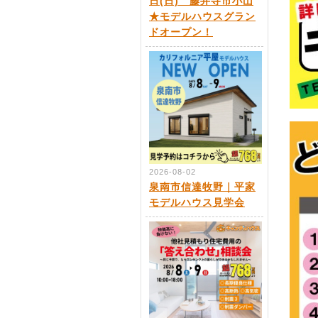
日(日) 藤井寺市小山
★モデルハウスグラン
ドオープン！
2026-08-02
泉南市信達牧野｜平家
モデルハウス見学会