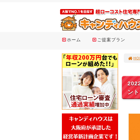
ホーム
ご提案プラン
HO
20
ント!