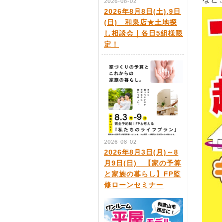
2026-08-02
2026年8月8日(土),9日
(日) 和泉店★土地探
し相談会｜各日5組様限
定！
2026-08-02
2026年8月3日(月)～8
月9日(日) 【家の予算
と家族の暮らし】FP監
修ローンセミナー