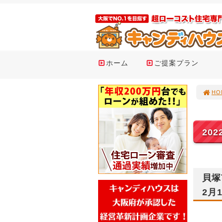
ホーム
ご提案プラン
HO
20
貝塚
2月1