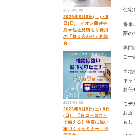
住宅
2026-08-02
2026年8月8日(土)・9
日(日) イオン藤井寺
将来
店★他社見積もり費用
夢の
の「答え合わせ」相談
会
専門
ご一
土地
キャ
お任
2026-08-02
モデ
2026年8月8日(土),9日
お近
(日) 【超ローコスト
もし
で備える】地震に強い
家づくりセミナー ※