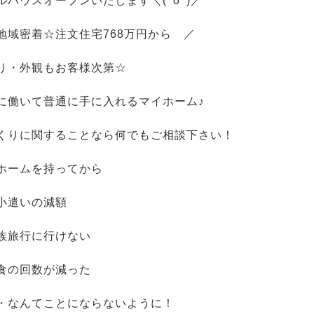
ルハウスオープンいたします＼(^o^)／
地域密着☆注文住宅768万円から ／
り・外観もお客様次第☆
に働いて普通に手に入れるマイホーム♪
くりに関することなら何でもご相談下さい！
ホームを持ってから
小遣いの減額
族旅行に行けない
食の回数が減った
・なんてことにならないように！