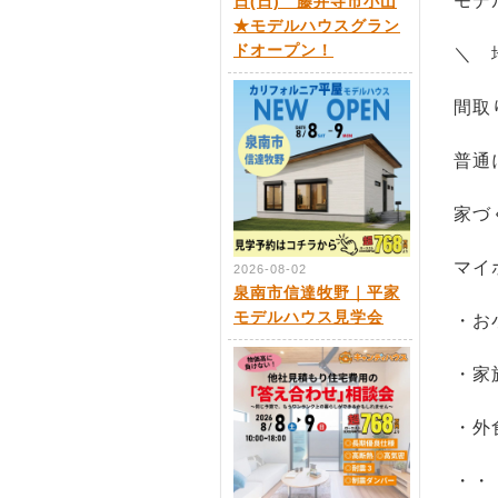
モデ
日(日) 藤井寺市小山
★モデルハウスグラン
ドオープン！
＼ 
間取
普通
家づ
マイ
2026-08-02
泉南市信達牧野｜平家
モデルハウス見学会
・お
・家
・外
・・