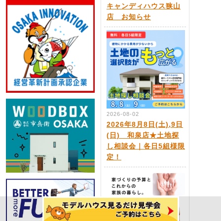
キャンディハウス狭山
店 お知らせ
2026-08-02
2026年8月8日(土),9日
(日) 和泉店★土地探
し相談会｜各日5組様限
定！