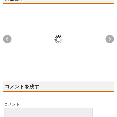
2020年10月3日(土),4日
2021年8月7日(土),8日
202
(日) 和泉市光明台 モ
(日),9日(月) 泉佐野市
日(
デルハウス開催！
モデルハウス☆★グラ
余部
ンドオープン★☆
◆ 
2020-09-27
2020-09-28
2021-08-01
コメントを残す
コメント