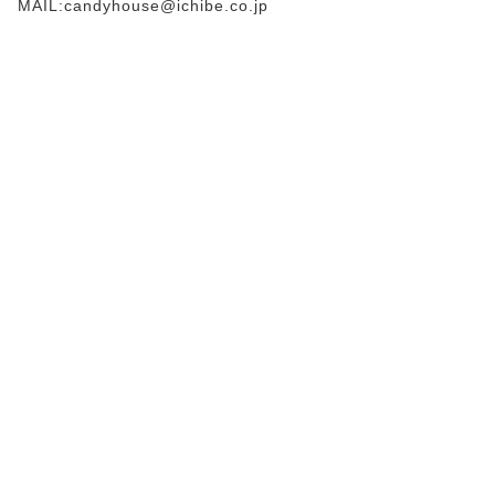
MAIL:candyhouse@ichibe.co.jp