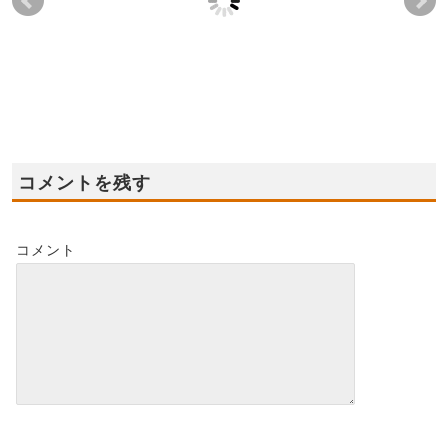
2021年11/23日(火)
2022年7月16日(土),17
20
祝 住宅ローン無料
日(日) 泉佐野市新モデ
20
相談会開催！
ルハウス☆★オープン
井
★☆
全予
2021-11-21
2022-07-10
コメントを残す
コメント