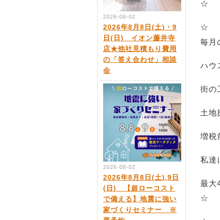
☆
2026-08-02
☆
2026年8月8日(土)・9
日(日) イオン藤井寺
毎月
店★他社見積もり費用
の「答え合わせ」相談
ハウ
会
街の
土地
増税
私達
2026-08-02
2026年8月8日(土),9日
最大
(日) 【超ローコスト
☆
で備える】地震に強い
家づくりセミナー ※