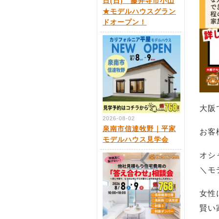
日(日) 藤井寺市小山
★モデルハウスグラン
ドオープン！
大阪
2026-08-02
泉南市信達牧野｜平家
お客
モデルハウス見学会
オシ
＼モ
女性
賢い家