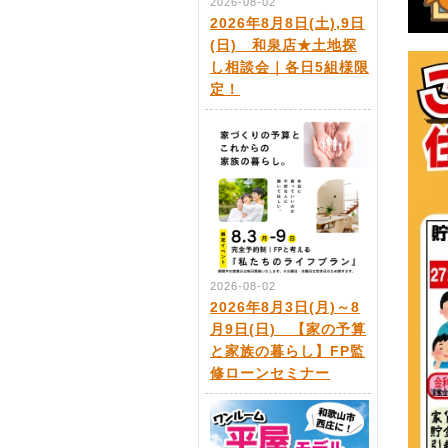
2026-08-02
2026年8月8日(土),9日
(日) 和泉店★土地探
し相談会｜各日5組様限
定！
2026-08-02
2026年8月3日(月)～8
月9日(日) 【家の予算
と家族の暮らし】FP監
修ローンセミナー