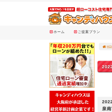
ホーム
ご提案プラン
HO
20
202
泉南