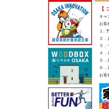
【
キャ
お客
１.
２．
３．
４．
５．
６．
お客