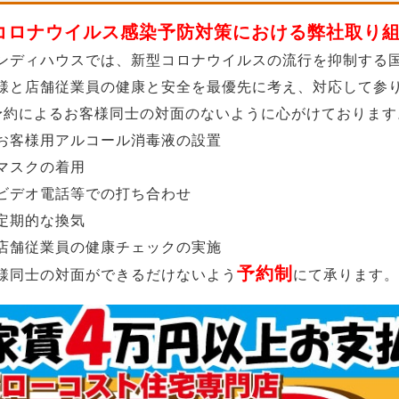
 コロナウイルス感染予防対策における弊社取り組
ンディハウスでは、新型コロナウイルスの流行を抑制する
様と店舗従業員の健康と安全を最優先に考え、対応して参
 予約によるお客様同士の対面のないように心がけております
お客様用アルコール消毒液の設置
マスクの着用
ビデオ電話等での打ち合わせ
定期的な換気
店舗従業員の健康チェックの実施
予約制
様同士の対面ができるだけないよう
にて承ります。