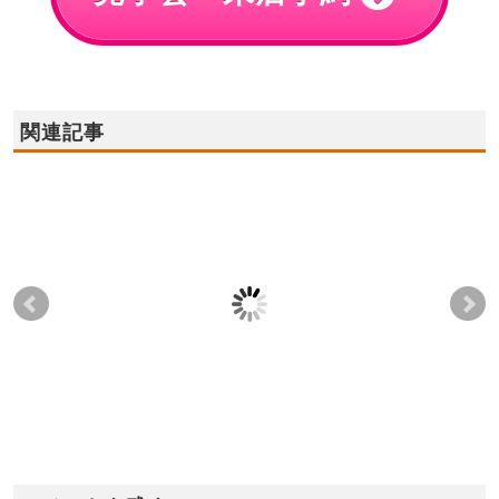
関連記事
2022年7月23日(土),24
2023年1月28日(土),29
202
日(日) ☆貝塚店☆住宅
日(日) ★3階建てモデ
日(
ローン無料相談会！
ルハウス グランドオ
建
ープン！
ー
2022-07-17
2023-01-22