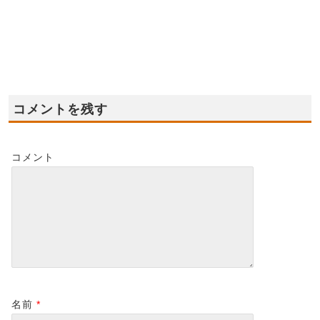
日(日) ◆堺市美原区南
日(日) ★堺市堺区 新
日(
余部 モデルハウス◆
モデルハウス オープ
モ
オープン ！
ン！
ン
2022-01-10
2023-08-20
コメントを残す
コメント
名前
*