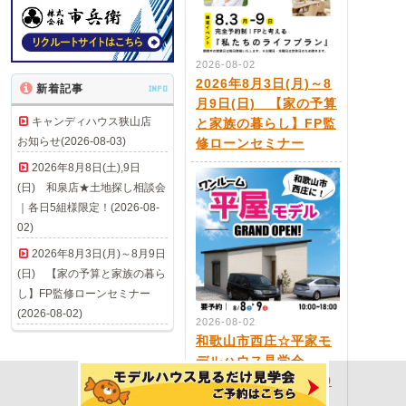
2026-08-02
2026年8月3日(月)～8
新着記事
INFO
月9日(日) 【家の予算
キャンディハウス狭山店
と家族の暮らし】FP監
お知らせ(2026-08-03)
修ローンセミナー
2026年8月8日(土),9日
(日) 和泉店★土地探し相談会
｜各日5組様限定！(2026-08-
02)
2026年8月3日(月)～8月9日
(日) 【家の予算と家族の暮ら
し】FP監修ローンセミナー
(2026-08-02)
2026-08-02
和歌山市西庄☆平家モ
デルハウス見学会
2026年8月8日(土)・9
日(日)