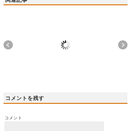
関連記事
2022年7月23日(土),24
2023年1月14日(土),15
20
日(日) ★岸和田市平屋
日(日) ★3階建てモデ
★堺
モデルハウス グラン
ルハウス グランドオ
モ
ドオープン！
ープン！
ン
2022-07-17
2023-01-09
コメントを残す
コメント