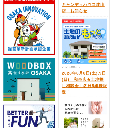
キャンディハウス狭山
店 お知らせ
2026-08-02
2026年8月8日(土),9日
(日) 和泉店★土地探
し相談会｜各日5組様限
定！