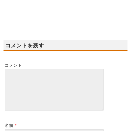
日(日) 藤井寺店モデル
(日),10日(月) ☆貝塚店
日(
ハウスイベント!!
☆住宅ローン無料相談
ハ
会！
ン!!
2023-01-09
2022-01-05
2022-01-06
コメントを残す
コメント
名前
*