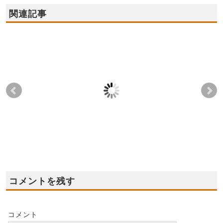
関連記事
2021年8月21日(土),22
2022年12月3日(土),4日
202
日(日) ☆★貝塚市モデ
(日) ★和泉市モデルハ
日(
ルハウス オープン
ウス グランドオープ
市
★☆
ン！
プ
2021-08-15
2022-11-27
コメントを残す
コメント