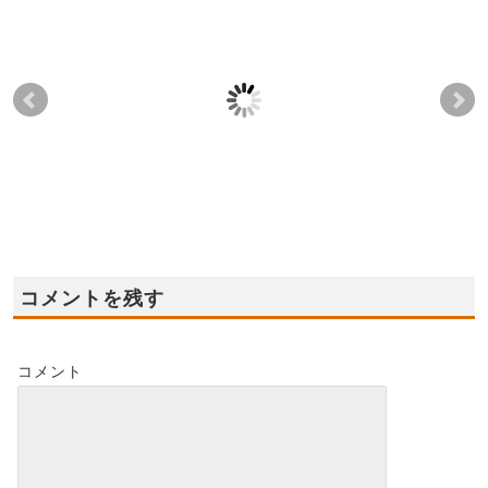
2022年12月24日(土),25
2024年1月5日(金)～1月
202
日(日) ★和泉市モデル
8日(祝)✦全店舗共通☆
日(
ハウス グランドオー
住宅ローン無料相談会
ハウ
プン！
開催✦
2022-12-18
2023-12-24
コメントを残す
コメント