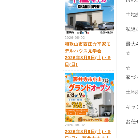
土地
私達
2026-08-02
最大
和歌山市西庄☆平家モ
デルハウス見学会
☆
2026年8月8日(土)・9
日(日)
☆
家づ
土地
キャ
お任
2026-08-02
2026年8月8日(土)・9