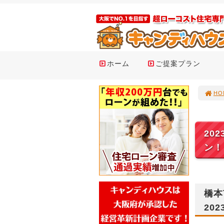
ホーム
ご提案プラン
HO
20
ン！
橋本
202