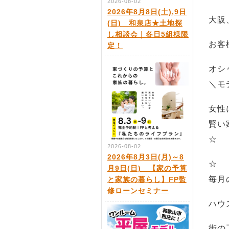
2026-08-02
2026年8月8日(土),9日
大阪
(日) 和泉店★土地探
し相談会｜各日5組様限
お客
定！
オシ
＼モ
女性
賢い家
☆
2026-08-02
2026年8月3日(月)～8
☆
月9日(日) 【家の予算
毎月
と家族の暮らし】FP監
修ローンセミナー
ハウ
街の