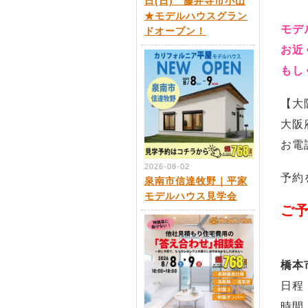
日(日) 藤井寺市小山
★モデルハウスグラン
モデ
ドオープン！
お近
もし
【大
大阪
お電
2026-08-02
予約
泉南市信達牧野｜平家
モデルハウス見学会
ご
橋本
日程：
時間