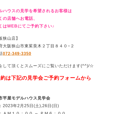
ルハウスの見学を希望されるお客様は
くの店舗へお電話、
くはWEBにてご予約下さい♪
阪狭山店】
府大阪狭山市東茱萸木２丁目８４０−２
話
072-349-3350
をして頂くとスムーズにご覧いただけます(^^)/☆
予約は下記の見学会ご予約フォームから
市平屋モデルハウス見学会
2023年2月25日(土),26日(日)
：ＡＭ１０：００ ～ ＰＭ６：００