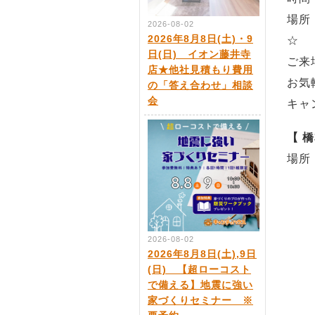
場所
2026-08-02
2026年8月8日(土)・9
☆
日(日) イオン藤井寺
ご来
店★他社見積もり費用
お気
の「答え合わせ」相談
会
キャ
【 
場所
2026-08-02
2026年8月8日(土),9日
(日) 【超ローコスト
で備える】地震に強い
家づくりセミナー ※