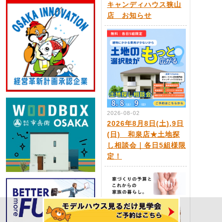
キャンディハウス狭山
店 お知らせ
2026-08-02
2026年8月8日(土),9日
(日) 和泉店★土地探
し相談会｜各日5組様限
定！