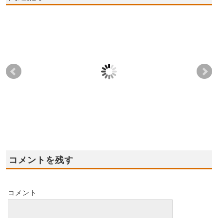
2022年11月12日(土),13
2023年1月14日(土),15
202
日(日) ★泉大津市モデ
日(日) ✦全店舗共通☆
日(
ルハウス グランドオ
住宅ローン無料相談会
デ
ープン！
開催✦
オ
2022-11-06
2023-01-09
コメントを残す
コメント