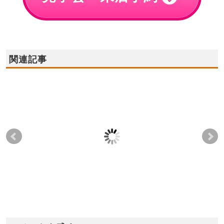
関連記事
2021年4月17日(土)，
2023年11月25日(土),26
20
18日(日)和泉市観音寺
日(日) ☆★大阪狭山店
(日
町 モデルハウス グラ
モデルハウス オープ
ス
ンドオープン！
ン★☆
2021-04-11
2023-11-23
2023-11-23