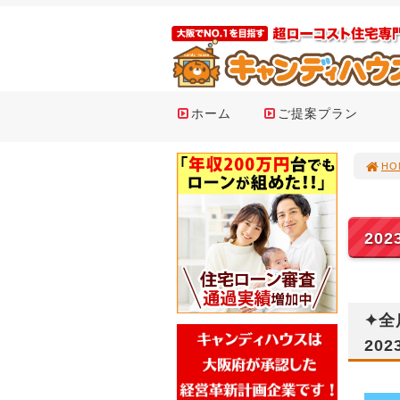
ホーム
ご提案プラン
HO
20
✦全
202