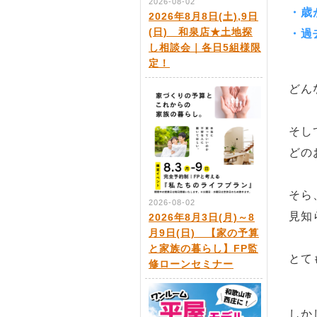
2026-08-02
・歳
2026年8月8日(土),9日
(日) 和泉店★土地探
・過
し相談会｜各日5組様限
定！
どん
そし
どの
そら
2026-08-02
見知
2026年8月3日(月)～8
月9日(日) 【家の予算
と家族の暮らし】FP監
とて
修ローンセミナー
しか