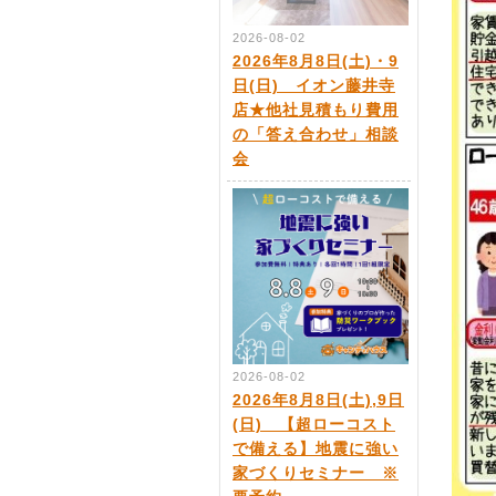
2026-08-02
2026年8月8日(土)・9
日(日) イオン藤井寺
店★他社見積もり費用
の「答え合わせ」相談
会
2026-08-02
2026年8月8日(土),9日
(日) 【超ローコスト
で備える】地震に強い
家づくりセミナー ※