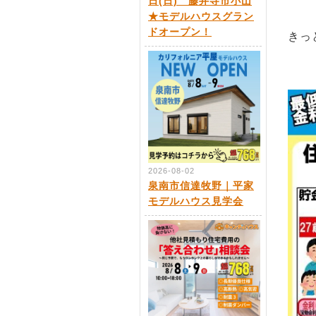
日(日) 藤井寺市小山
★モデルハウスグラン
ドオープン！
きっ
2026-08-02
泉南市信達牧野｜平家
モデルハウス見学会