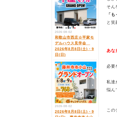
そん
「も
と笑
2026-08-02
和歌山市西庄☆平家モ
デルハウス見学会
2026年8月8日(土)・9
あな
日(日)
必要
私達
悩ん
2026-08-02
この
2026年8月8日(土)・9