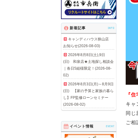
新着記事
INFO
キャンディハウス狭山店
お知らせ(2026-08-03)
2026年8月8日(土),9日
(日) 和泉店★土地探し相談会
｜各日5組様限定！(2026-08-
02)
2026年8月3日(月)～8月9日
(日) 【家の予算と家族の暮ら
『住
し】FP監修ローンセミナー
キャ
(2026-08-02)
同じ
ご相
イベント情報
EVENT