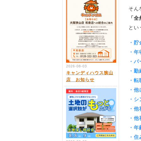
そん
「全
とい
・貯
・年
・パ
2026-08-03
・勤
キャンディハウス狭山
店 お知らせ
・転
・他
・シ
・他
・他
・年
・住