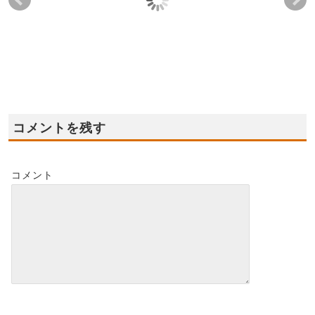
2024年2月3日(土),4日
2021年9月4日(土),5日
202
(日) ☆★富田林市新モ
(日) 岸和田市戎町 モ
日(
デルハウス オープン
デルハウス グランドオ
ル
★☆
ープン！
プ
2024-01-28
2024-01-28
2021-08-29
コメントを残す
コメント