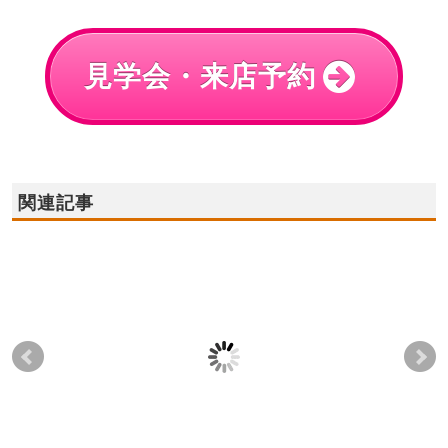
見学会・来店予約
関連記事
2023年10月7日(土),8日
2021年9月11日(土),12
20
(日),9日(祝)✦全店舗共
日(日) ☆貝塚店☆住宅
(日
通☆住宅ローン無料相
ローン無料相談会！
モ
談会開催✦
ド
2021-09-05