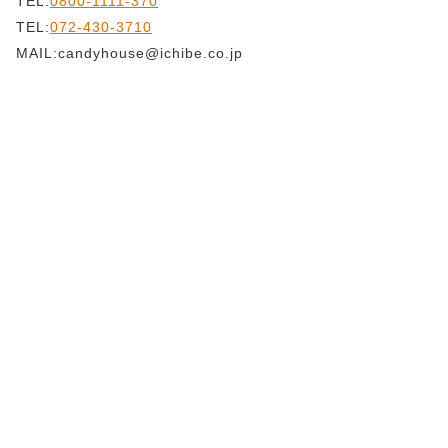
TEL:
0800-1111-370
TEL:
072-430-3710
MAIL:candyhouse@ichibe.co.jp