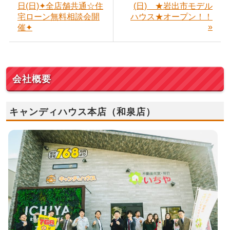
日(日)✦全店舗共通☆住
(日) ★岩出市モデル
宅ローン無料相談会開
ハウス★オープン！！
»
催✦
会社概要
キャンディハウス本店（和泉店）