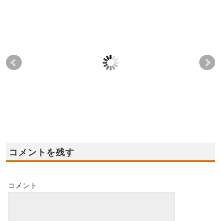
2023年9月2日(土),3日
2022年2月19日(土),20
20
(日)✦全店舗共通☆住宅
日(日) ◆河内長野市モ
月8
ローン無料相談会開催
デルハウス◆ オープ
☆
✦
ン ！
無
2023-08-27
2022-02-13
コメントを残す
コメント