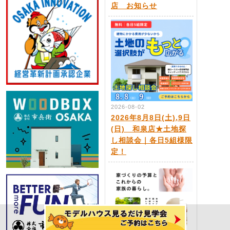
店 お知らせ
2026-08-02
2026年8月8日(土),9日
(日) 和泉店★土地探
し相談会｜各日5組様限
定！