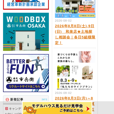
2026-08-02
2026年8月8日(土),9日
(日) 和泉店★土地探
し相談会｜各日5組様限
定！
2026-08-02
2026年8月3日(月)～8
新着記事
INFO
月9日(日) 【家の予算
キャンディハウス狭山店
と家族の暮らし】FP監