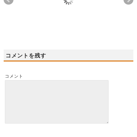
2023年12月2日(土),3日
2024年2月10日(土),11
202
(日) ★岩出市モデルハ
日(日),12日(祝) ★岩出
日(
ウス★オープン！！
市モデルハウス★オー
デ
プン！！
オー
2023-11-26
2024-02-04
2024-02-11
コメントを残す
コメント