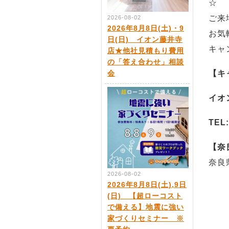
☆
ご来
2026-08-02
2026年8月8日(土)・9
お気
日(日) イオン藤井寺
キャ
店★他社見積もり費用
の「答え合わせ」相談
【キ
会
イオ
TEL:
【奈
奈良
2026-08-02
2026年8月8日(土),9日
(日) 【超ローコスト
で備える】地震に強い
家づくりセミナー ※