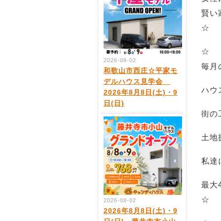
賢い家
☆
☆
2026-08-02
毎月
和歌山市西庄☆平家モ
デルハウス見学会
ハウ
2026年8月8日(土)・9
日(日)
街の
土地
私達
最大
☆
2026-08-02
2026年8月8日(土)・9