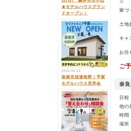
日(日) 藤井寺市小山
☆
★モデルハウスグラン
家づ
ドオープン！
土地
キャ
お任
ご
2026-08-02
泉南市信達牧野｜平家
モデルハウス見学会
奈良
日程：
他の
時間
場所