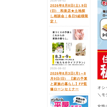
2026-08-02
2026年8月8日(土),9日
(日) 和泉店★土地探
し相談会｜各日5組様限
定！
2026-08-02
2026年8月3日(月)～8
月9日(日) 【家の予算
と家族の暮らし】FP監
オシ
修ローンセミナー
＼モ
女性