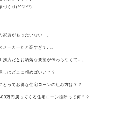
づくり(*^▽^*)
の家賃がもったいない…。
スメーカーだと高すぎて…。
工務店だとお洒落な要望が伝わらなくて…。
探しはどこに頼めばいい？？
にとってお得な住宅ローンの組み方は？？
400万円戻ってくる住宅ローン控除って何？？